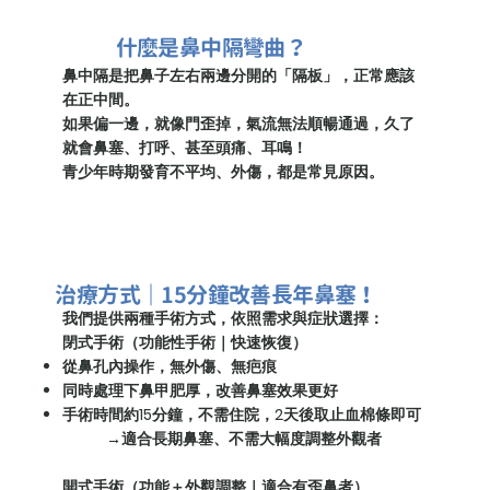
什麼是鼻中隔彎曲？
鼻中隔是把鼻子左右兩邊分開的「隔板」，正常應該
在正中間。
如果偏一邊，就像門歪掉，氣流無法順暢通過，久了
就會鼻塞、打呼、甚至頭痛、耳鳴！
青少年時期發育不平均、外傷，都是常見原因。
治療方式｜15分鐘改善長年鼻塞！
我們提供兩種手術方式，依照需求與症狀選擇：
閉式手術（功能性手術｜快速恢復）
從鼻孔內操作，無外傷、無疤痕
同時處理下鼻甲肥厚，改善鼻塞效果更好
手術時間約15分鐘，不需住院，2天後取止血棉條即可
→適合長期鼻塞、不需大幅度調整外觀者
開式手術（功能＋外觀調整｜適合有歪鼻者）​