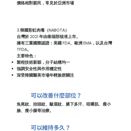
價格相對親民，常見於亞洲市場
3.韓國彩虹肉毒（NABOTA）
台灣於 2021 年由衛福部核准上市。
擁有三重國際認證：美國 FDA、歐洲 EMA，以及台灣
TFDA。
主要特色：
製程技術新穎，分子結構均一
強調安全性與作用穩定性
深受韓國醫美市場年輕族群關注
可以改善什麼部位？
魚尾紋、抬頭紋、皺眉紋、腋下多汗、咀嚼肌、瘦小
臉、瘦小腿等治療。
可以維持多久？