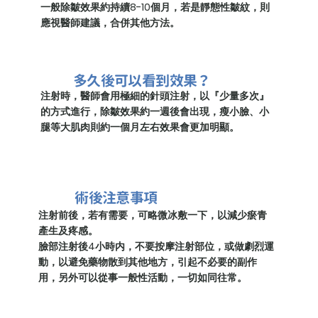
一般除皺效果約
持續8-10個月
，若是靜態性皺紋，則
應視醫師建議，合併其他方法。
多久後可以看到效果？
注射時，醫師會用極細的針頭注射，以『少量多次』
的方式進行，除皺效果
約一週後
會出現，瘦小臉、小
腿等大肌肉則
約一個月左右
效果會更加明顯。
術後注意事項
注射前後，若有需要，可略微冰敷一下，以減少瘀青
產生及疼感。
臉部注射後4小時内，
不要按摩
注射部位，或做劇烈運
動，以避免藥物散到其他地方，引起不必要的副作
用，另外可以從事一般性活動，一切如同往常。