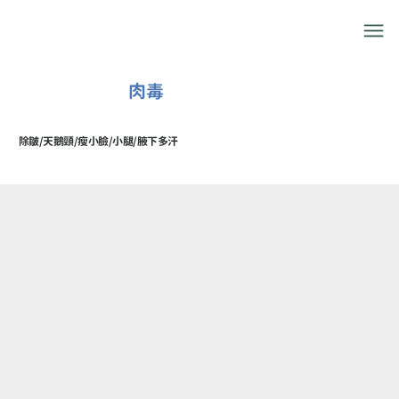
肉毒
除皺/天鵝頸/瘦小臉/小腿/腋下多汗