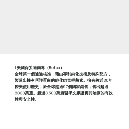
​1.美國保妥適肉毒（Botox）
全球第一個通過核准，藉由專利純化技術及特殊配方，
製造出擁有呵護蛋白的純化肉毒桿菌素。擁有將近30年
醫美使用歷史，於全球超過97個國家銷售，售出超過
6800萬瓶。超過3,500萬篇醫學文獻證實其治療的有效
性與安全性。